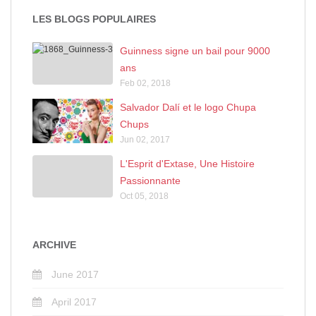
LES BLOGS POPULAIRES
Guinness signe un bail pour 9000
ans
Feb 02, 2018
Salvador Dalí et le logo Chupa
Chups
Jun 02, 2017
L'Esprit d'Extase, Une Histoire
Passionnante
Oct 05, 2018
ARCHIVE
June 2017
April 2017