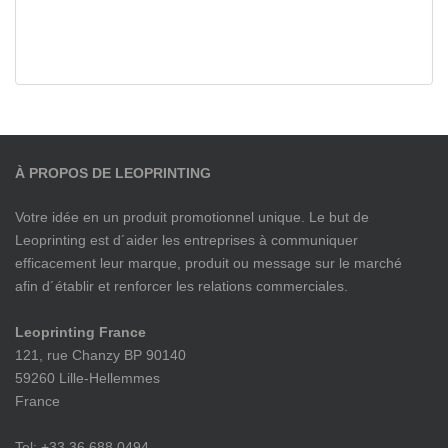
À PROPOS DE LEOPRINTING
Votre idée en un produit promotionnel unique. Le but de
Leoprinting est d´aider les entreprises à communiquer
efficacement leur marque, produit ou message sur le marché
afin d´établir et renforcer les relations commerciales.
Leoprinting France
121, rue Chanzy BP 90140
59260 Lille-Hellemmes
France
Tel: +33 36 688 0494