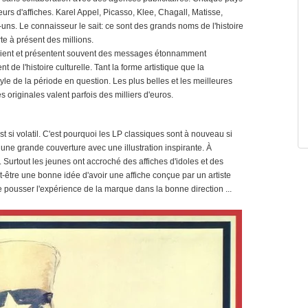
rs d'affiches. Karel Appel, Picasso, Klee, Chagall, Matisse,
ns. Le connaisseur le sait: ce sont des grands noms de l'histoire
te à présent des millions.
client et présentent souvent des messages étonnamment
de l'histoire culturelle. Tant la forme artistique que la
tyle de la période en question. Les plus belles et les meilleures
s originales valent parfois des milliers d'euros.
t si volatil. C'est pourquoi les LP classiques sont à nouveau si
une grande couverture avec une illustration inspirante. À
e. Surtout les jeunes ont accroché des affiches d'idoles et des
t-être une bonne idée d'avoir une affiche conçue par un artiste
de pousser l'expérience de la marque dans la bonne direction ...