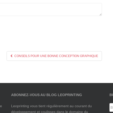
CONSEILS POUR UNE BONNE CONCEPTION GRAPHIQUE
ABONNEZ-VOUS AU BLOG LEOPRINTING
B
de
Leoprinting vous tient régulièrement au courant du
développement et coulisses dans le domaine du