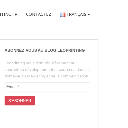
NTING.FR
CONTACTEZ
FRANÇAIS
ABONNEZ-VOUS AU BLOG LEOPRINTING
Leoprinting vous tient régulièrement au
courant du développement et coulisses dans le
domaine du Marketing et de la communication.